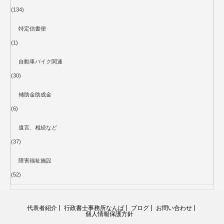
(134)
特定信書便
(1)
自動車バイク関連
(30)
補助金助成金
(6)
遺言、相続など
(37)
障害福祉施設
(52)
代表者紹介
行政書士事務所なんば
ブログ
お問い合わせ
個人情報保護方針