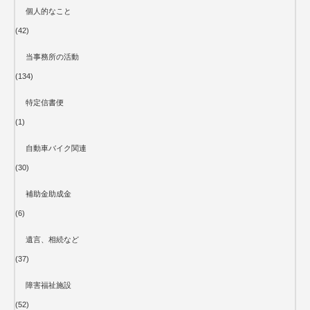
個人的なこと
(42)
当事務所の活動
(134)
特定信書便
(1)
自動車バイク関連
(30)
補助金助成金
(6)
遺言、相続など
(37)
障害福祉施設
(52)