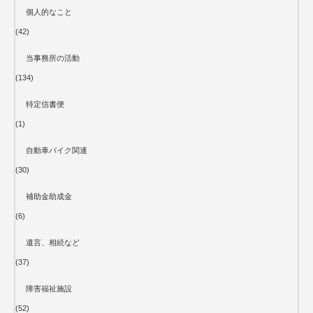
個人的なこと
(42)
当事務所の活動
(134)
特定信書便
(1)
自動車バイク関連
(30)
補助金助成金
(6)
遺言、相続など
(37)
障害福祉施設
(52)