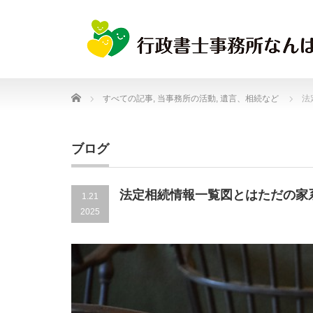
Home
すべての記事
,
当事務所の活動
,
遺言、相続など
法
ブログ
法定相続情報一覧図とはただの家
1.21
2025