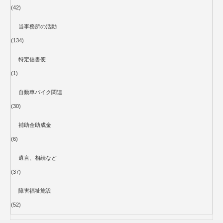
(42)
当事務所の活動
(134)
特定信書便
(1)
自動車バイク関連
(30)
補助金助成金
(6)
遺言、相続など
(37)
障害福祉施設
(52)