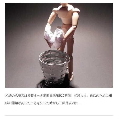
相続の承認又は放棄すべき期間民法第915条① 相続人は、自己のために相
続の開始があったことを知った時から三箇月以内に...