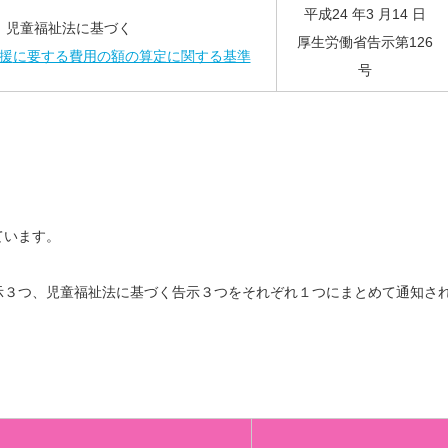
平成24 年3 月14 日
児童福祉法に基づく
厚生労働省告示第126
援
に要する費用の額の算定に関する基準
号
ています。
示３つ、児童福祉法に基づく告示３つをそれぞれ１つにまとめて通知さ