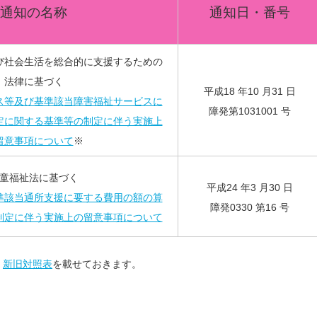
通知の名称
通知日・番号
び社会生活を総合的に支援するための
法律に基づく
平成18 年10 月31 日
ス等及び基準該当障害福祉サービスに
障発第1031001 号
定に関する基準等の制定に伴う実施上
留意事項について
※
童福祉法に基づく
平成24 年3 月30 日
準該当通所支援に要する費用の額の算
障発0330 第16 号
制定に伴う実施上の留意事項について
、
新旧対照表
を載せておきます。