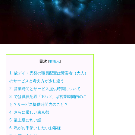
目次
[
非表示
]
1.
放デイ・児発の職員配置は障害者（大人）
のサービスと考え方が少し違う
2.
営業時間とサービス提供時間について
3.
では職員配置「10：2」は営業時間内のこ
と？サービス提供時間内のこと？
4.
さらに厳しい東京都
5.
最上級に怖い話
6.
私がお手伝いしたいお客様