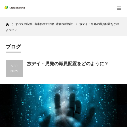
Home
すべての記事
,
当事務所の活動
,
障害福祉施設
放デイ・児発の職員配置をどの
ように？
ブログ
放デイ・児発の職員配置をどのように？
6.30
2025