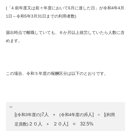
(「4.前年度又は前々年度において6月に達した日」が令和4年4月
1日～令和5年3月31日までの利用者数)
届出時点で離職していても、６か月以上就労していたら人数に含
めます。
この場合、令和５年度の報酬区分は以下のとおりです。
[
7人
6人]
[
(令和3年度の)
+ (令和4年度の)
÷
(利用
２０人
２０人] = 32.5%
定員数)
+