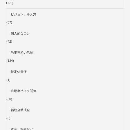
(170)
ビジョン、考え方
(37)
個人的なこと
(42)
当事務所の活動
(134)
特定信書便
(1)
自動車バイク関連
(30)
補助金助成金
(6)
遺言、相続など