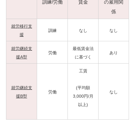
訓練/労働
賃金
の雇用関
係
就労移行支
訓練
なし
なし
援
就労継続支
最低賃金法
労働
あり
援A型
に基づく
工賃
就労継続支
(平均額
労働
なし
援B型
3,000円/月
以上)