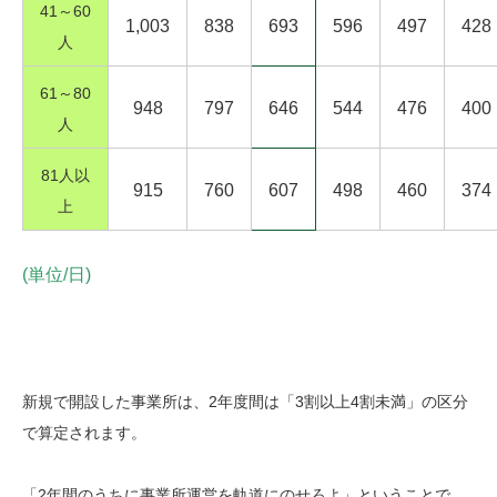
41～60
1,003
838
693
596
497
428
人
61～80
948
797
646
544
476
400
人
81人以
915
760
607
498
460
374
上
(単位/日)
新規で開設した事業所は、2年度間は「3割以上4割未満」の区分
で算定されます。
「2年間のうちに事業所運営を軌道にのせろよ」ということで、