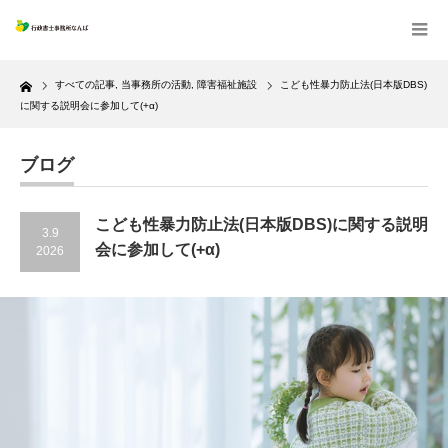
Home
すべての記事
,
当事務所の活動
,
障害福祉施設
こども性暴力防止法(日本版DBS)
に関する説明会に参加して(+α)
ブログ
こども性暴力防止法(日本版DBS)に関する説明
3.9
会に参加して(+α)
2026