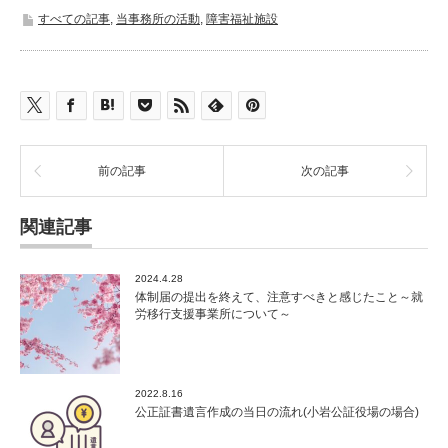
すべての記事
,
当事務所の活動
,
障害福祉施設
前の記事
次の記事
関連記事
2024.4.28
体制届の提出を終えて、注意すべきと感じたこと～就
労移行支援事業所について～
2022.8.16
公正証書遺言作成の当日の流れ(小岩公証役場の場合)