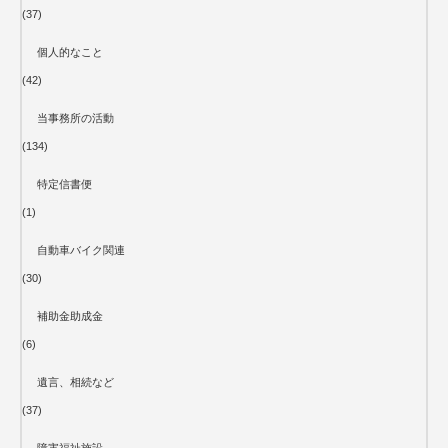
(37)
個人的なこと
(42)
当事務所の活動
(134)
特定信書便
(1)
自動車バイク関連
(30)
補助金助成金
(6)
遺言、相続など
(37)