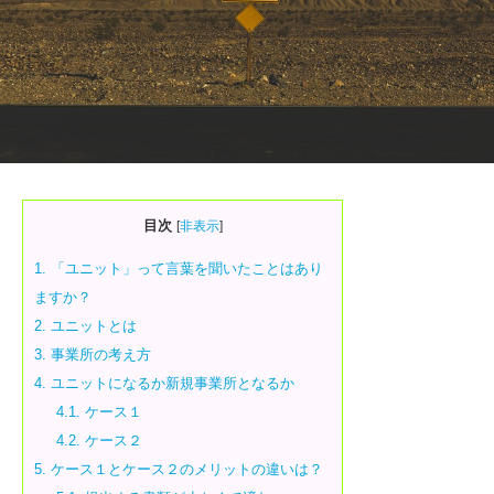
目次
[
非表示
]
1.
「ユニット」って言葉を聞いたことはあり
ますか？
2.
ユニットとは
3.
事業所の考え方
4.
ユニットになるか新規事業所となるか
4.1.
ケース１
4.2.
ケース２
5.
ケース１とケース２のメリットの違いは？