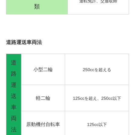
運転免許、交通取締
類
道路運送車両法
道
小型二輪
250ccを超える
路
運
送
軽二輪
125ccを超え、250cc以下
車
両
原動機付自転車
125cc以下
法