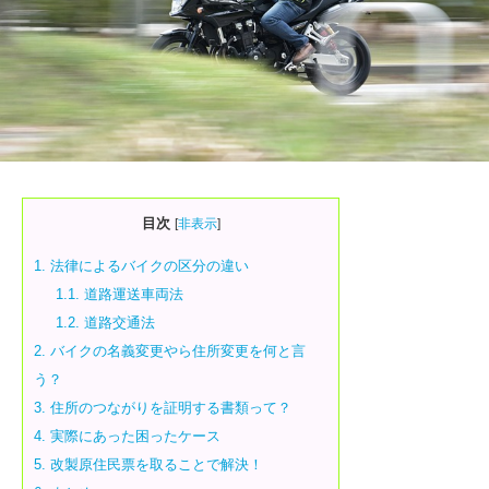
目次
[
非表示
]
1.
法律によるバイクの区分の違い
1.1.
道路運送車両法
1.2.
道路交通法
2.
バイクの名義変更やら住所変更を何と言
う？
3.
住所のつながりを証明する書類って？
4.
実際にあった困ったケース
5.
改製原住民票を取ることで解決！