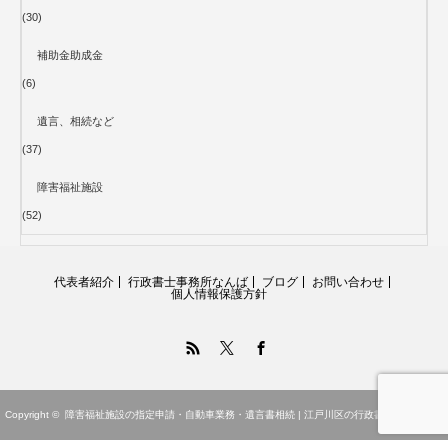
(30)
補助金助成金
(6)
遺言、相続など
(37)
障害福祉施設
(52)
代表者紹介
行政書士事務所なんば
ブログ
お問い合わせ
個人情報保護方針
RSS
Twitter
Facebook
Copyright ©
障害福祉施設の指定申請・自動車業務・遺言書相続 | 江戸川区の行政書士事務所なん