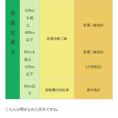
125cc
道
を超
路
え、
普通二輪免許
交
400cc
普通自動二輪
以下
通
法
50ccを
普通二輪免許
超え、
125cc
(小型限定)
以下
50cc以
原動機付自転車
原付免許
下
こちらが聞きなれた区分ですね。