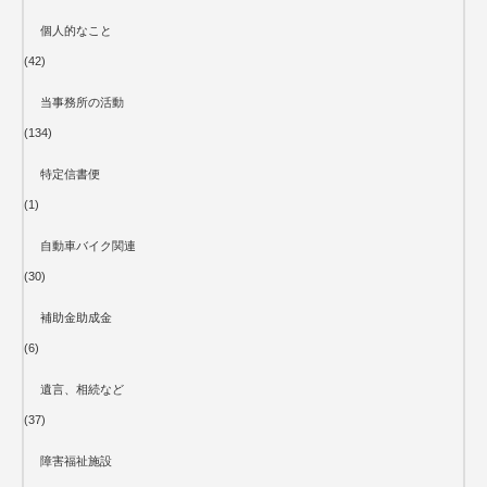
個人的なこと
(42)
当事務所の活動
(134)
特定信書便
(1)
自動車バイク関連
(30)
補助金助成金
(6)
遺言、相続など
(37)
障害福祉施設