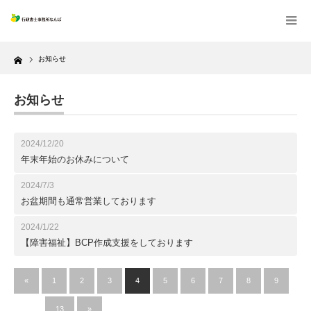
Home
お知らせ
お知らせ
2024/12/20
年末年始のお休みについて
2024/7/3
お盆期間も通常営業しております
2024/1/22
【障害福祉】BCP作成支援をしております
«
1
2
3
4
5
6
7
8
9
…
13
»