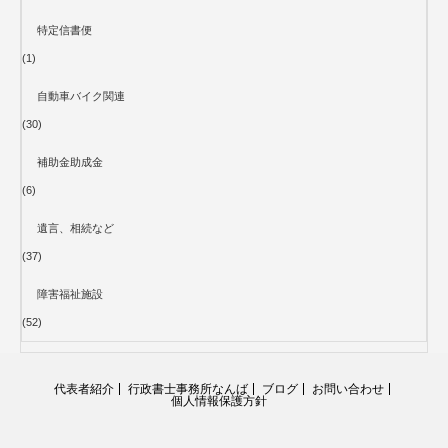
特定信書便
(1)
自動車バイク関連
(30)
補助金助成金
(6)
遺言、相続など
(37)
障害福祉施設
(52)
代表者紹介
行政書士事務所なんば
ブログ
お問い合わせ
個人情報保護方針
RSS
Twitter
Facebook