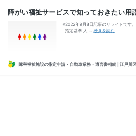
障がい福祉サービスで知っておきたい用
※2022年9月8日記事のリライト
障
指定基準 人 …
続きを読む
が
い
福
祉
サ
障害福祉施設の指定申請・自動車業務・遺言書相続 | 江戸川
ー
ビ
ス
で
知
っ
て
お
き
た
い